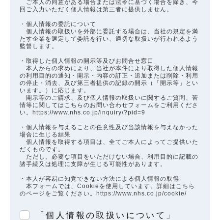
ご本人の同意がある場合または法令に基づく場合を除き、今
回ご入力いただく個人情報は第三者に提供しません。
・個人情報の委託について
個人情報の取扱いを外部に委託する場合は、当社の規定を満
たす企業を選定して委託を行い、適切な取扱いが行われるよう
監督します。
・取得した個人情報の開示等及びお問合せ窓口
本人からの求めにより、当社が本件により取得した個人情報
の利用目的の通知・開示・内容の訂正・追加または削除・利用
の停止・消去、及び第三者提供の記録の開示（「開示等」とい
います。）に応じます。
開示等のご請求、及び個人情報の取扱いに関するご質問、苦
情等に関してはこちらのお問い合わせフォームをご利用くださ
い。https://www.nhs.co.jp/inquiry/?pid=9
・個人情報を与えることの任意性及び当該情報を与えなかった
場合に生じる結果
個人情報を取得する項目は、全てご本人によってご提供いた
だくものです。
ただし、必要な項目をいただけない場合、利用目的に記載の
諸手続又は処理に支障が生じる可能性があります。
・本人が容易に知覚できない方法による個人情報の取得
本フォームでは、Cookieを使用しています。詳細はこちら
のページをご覧ください。https://www.nhs.co.jp/cookie/
「個人情報の取扱いについて」