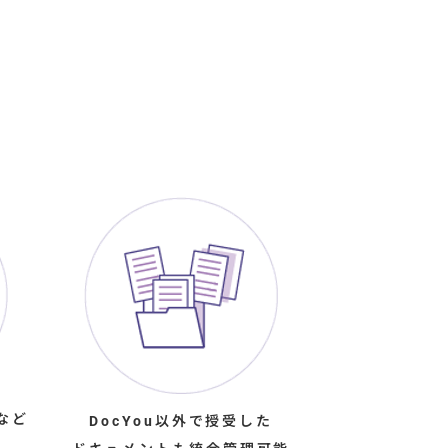
など
DocYou以外で授受した