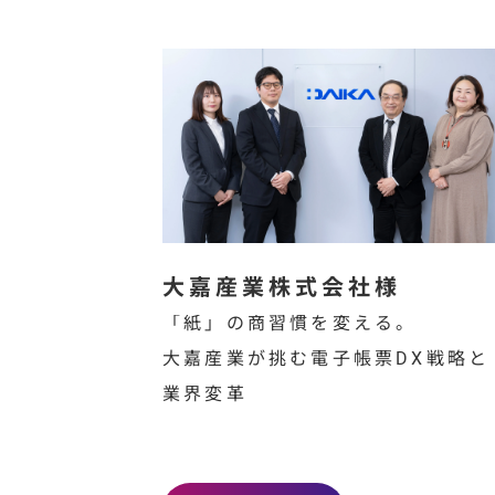
テム
連携
で
業
務効
率化
大嘉産業株式会社様
DocYou
「紙」の商習慣を変える。
× 基幹
大嘉産業が挑む電子帳票DX戦略と
システ
業界変革
ム
を詳
しくみ
る