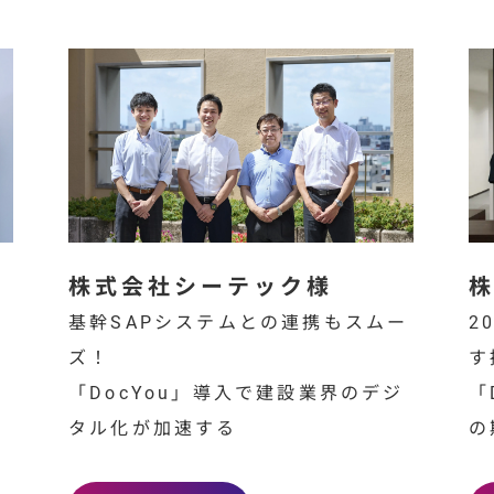
株式会社シーテック様
基幹SAPシステムとの連携もスムー
2
ズ！
す
「DocYou」導入で建設業界のデジ
「
タル化が加速する
の