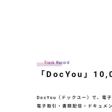
か
右する
必要
ら」
時代へ
なの
に
DocYou
流
は、
され
購買プ
これ
てま
ロセス
Track Record
せん
DX
だけ
「DocYou」1
詳しくみる
か
基幹
DocYou（ドックユー）で、電
シス
電子取引・書類配信・ドキュメン