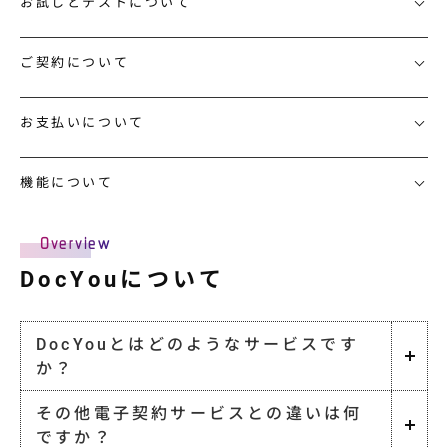
お試しとテストについて
料金プラン
導入サポート
ご契約について
取引先展開
サポート
お支払いについて
導入事例
機能について
導入事例
Overview
ユースケース
DocYouについて
お役立ち情報
DocYouとはどのようなサービスです
資料ダウンロード
か？
セミナー情報
その他電子契約サービスとの違いは何
よくあるご質問
ですか？