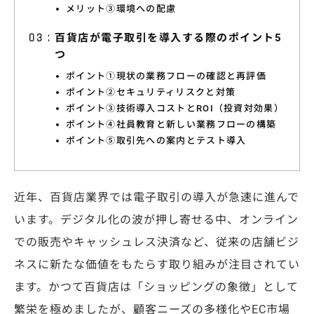
メリット③環境への配慮
特集コラム
百貨店が電子取引を導入する際のポイント5
動画ギャラリー
つ
お知らせ・イベント情報
ポイント①現状の業務フローの確認と再評価
ポイント②セキュリティリスクと対策
ポイント③技術導入コストとROI（投資対効果）
ポイント④社員教育と新しい業務フローの構築
ポイント⑤取引先への案内とテスト導入
資料ダウンロード
お問い合わせ
近年、百貨店業界では電子取引の導入が急速に進んで
います。デジタル化の波が押し寄せる中、オンライン
での販売やキャッシュレス決済など、従来の店舗ビジ
ネスに新たな価値をもたらす取り組みが注目されてい
ます。かつて百貨店は「ショッピングの象徴」として
繁栄を極めましたが、顧客ニーズの多様化やEC市場