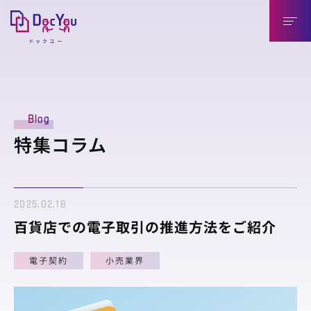
DocYouの特長
Blog
導入のメリット
特集コラム
導入企業様（送信側）
取引先様（受信側）
2025.02.18
機能紹介
百貨店での電子取引の推進方法をご紹介
機能紹介
電子契約
小売業界
連携製品