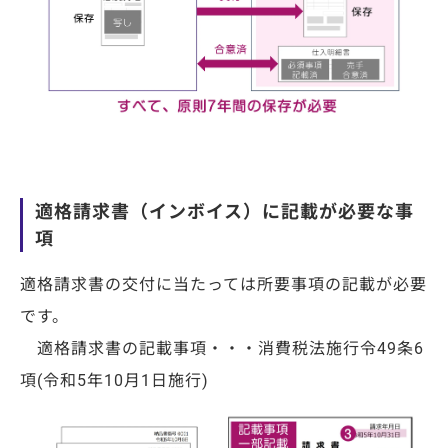
適格請求書（インボイス）に記載が必要な事
項
適格請求書の交付に当たっては所要事項の記載が必要
です。
適格請求書の記載事項・・・消費税法施行令
49
条
6
項
(
令和
5
年
10
月
1
日施行
)