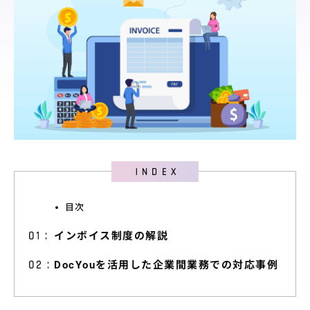
料金プラン
導入サポート
取引先展開
サポート
導入事例
導入事例
ユースケース
目次
お役立ち情報
インボイス制度の解説
資料ダウンロード
DocYouを活用した企業間業務での対応事例
セミナー情報
よくあるご質問