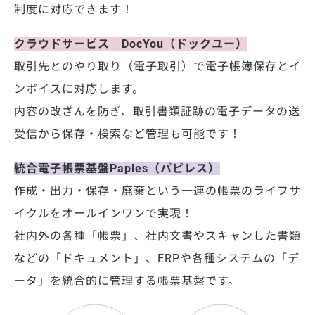
制度に対応できます！
クラウドサービス
Doc
Y
ou
（ドックユー）
取引先とのやり取り（電子取引）で
電子帳簿保存とイ
ンボイスに対応します。
内容の改ざんを防ぎ、
取引書類証跡の電子データの
送
受信から保存・検索など管理も可能です！
統合電子帳票基盤
Pa
ples
（
パピレス）
作成・出力・保存・廃棄という一連の帳票の
ライフサ
イクルをオールインワンで実現！
社内外の各種「帳票」、社内文書やスキャンした書類
などの「ドキュメント」、
ERP
や各種システムの「デ
ータ」を統合的に管理する帳票基盤です。