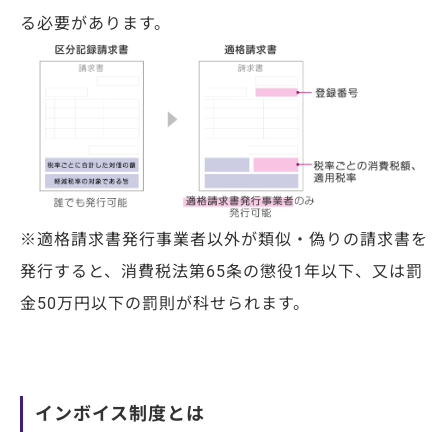
る必要があります。
※
適格請求書発行事業者以外が
類似・偽りの請求書を
発行すると、
消費税法第
65
条の懲役
1
年以下、
又は罰
金
50
万円以下の罰則が
科せられます。
インボイス制度とは