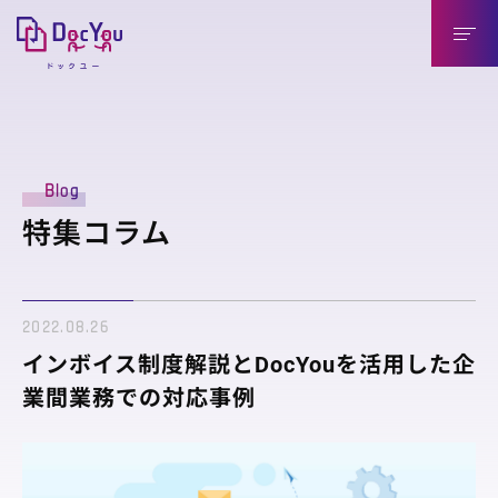
DocYouの特長
Blog
導入のメリット
特集コラム
導入企業様（送信側）
取引先様（受信側）
2022.08.26
機能紹介
インボイス制度解説とDocYouを活用した企
機能紹介
業間業務での対応事例
連携製品