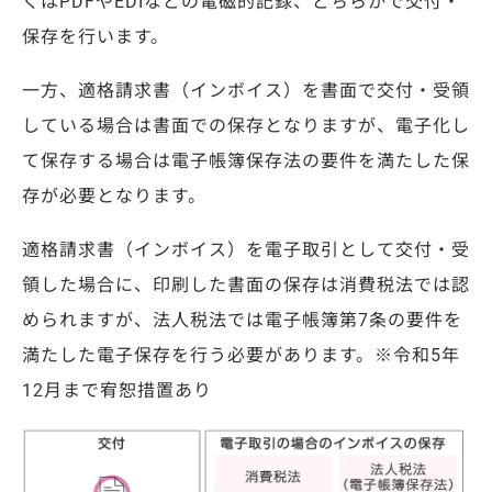
くは
PDF
や
EDI
などの電磁的記録、どちらかで交付・
保存を行います。
一方、適格請求書（インボイス）を書面で交付・受領
している場合は書面での保存となりますが、電子化し
て保存する場合は電子帳簿保存法の要件を満たした保
存が必要となります。
適格請求書（インボイス）を電子取引として交付・受
領した場合に、
印刷した書面の保存は消費税法では認
められますが、法人税法では
電子帳簿第
7
条の要件を
満たした電子保存を行う必要があります。
※
令和
5
年
12
月まで宥恕措置あり