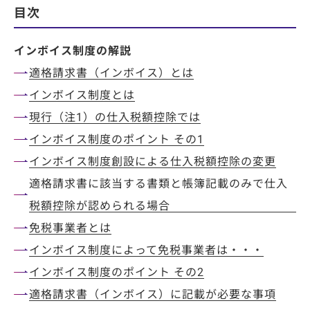
目次
特集コラム
動画ギャラリー
インボイス制度の解説
お知らせ・イベント情報
適格請求書（インボイス）とは
インボイス制度とは
現行（注1）の仕入税額控除では
インボイス制度のポイント その1
資料ダウンロード
インボイス制度創設による仕入税額控除の変更
適格請求書に該当する書類と帳簿記載のみで仕入
お問い合わせ
税額控除が認められる場合
免税事業者とは
インボイス制度によって免税事業者は・・・
インボイス制度のポイント その2
適格請求書（インボイス）に記載が必要な事項