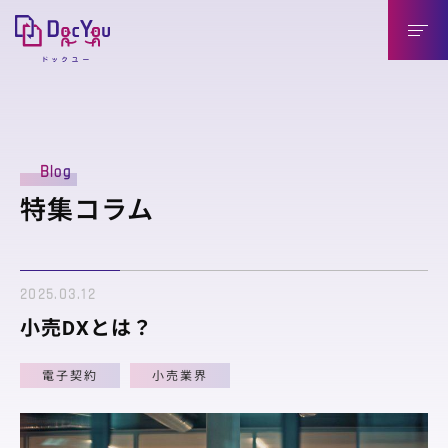
DocYouの特長
Blog
導入のメリット
特集コラム
導入企業様（送信側）
取引先様（受信側）
2025.03.12
機能紹介
小売DXとは？
機能紹介
電子契約
小売業界
連携製品