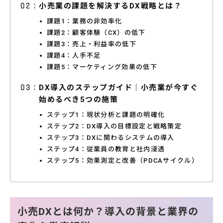
小売業の課題を解決するDX戦略とは？
特集コラム
課題1：業務の非効率化
動画ギャラリー
課題2：顧客体験（CX）の低下
課題3：売上・利益率の低下
お知らせ・イベント情報
課題4：人手不足
課題5：マーケティング効果の低下
DX導入のステップガイド｜小売業が今すぐ
始めるべき5つの施策
資料ダウンロード
ステップ1：現状分析と課題の明確化
ステップ2：DX導入の目標設定と戦略策定
ステップ3：DXに関わるシステムの導入
お問い合わせ
ステップ4：従業員の教育と社内浸透
ステップ5：効果測定と改善（PDCAサイクル）
小売DXとは何か？導入の背景と業界の