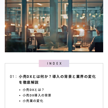
料金プラン
導入サポート
取引先展開
サポート
導入事例
導入事例
ユースケース
お役立ち情報
小売DXとは何か？導入の背景と業界の変化
を徹底解説
資料ダウンロード
小売DXとは？
セミナー情報
小売DX導入の背景
小売業の変化
よくあるご質問