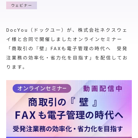
料金プラン
ウェビナー
導入サポート
取引先展開
DocYou（ドックユー）が、
株式会社ネクスウェ
サポート
イ様と合同で開催しましたオンラインセミナー
「商取引の『壁』FAXも電子管理の時代へ 受発
導入事例
注業務の効率化・省力化を目指す」を配信してお
導入事例
ります。
ユースケース
お役立ち情報
資料ダウンロード
セミナー情報
よくあるご質問