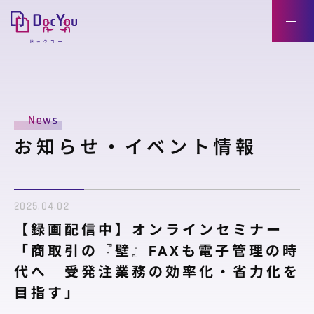
DocYouの特長
News
導入のメリット
お知らせ・イベント情報
導入企業様（送信側）
取引先様（受信側）
2025.04.02
機能紹介
【録画配信中】オンラインセミナー
機能紹介
「商取引の『壁』FAXも電子管理の時
代へ 受発注業務の効率化・省力化を
連携製品
目指す」