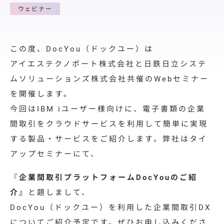
料金プラン
ウェビナー
導入サポート
取引先展開
この度、DocYou（ドックユー）は
サポート
アイエステクノポート株式会社と日鉄日立システ
ムソリューションズ株式会社共催のWebセミナー
導入事例
を開催します。
導入事例
今回はIBM iユーザー様向けに、電子書類の企業
間取引をクラウドサービスを利用して簡単に実現
ユースケース
する製品・サービスをご紹介します。
弊社はタイ
お役立ち情報
アップセミナーにて、
資料ダウンロード
『
企業間取引プラットフォームDocYouのご紹
介
』
と題しまして、
セミナー情報
DocYou（ドックユー）を利用した企業間取引DX
よくあるご質問
についてご紹介予定です。ぜひお申し込みくださ