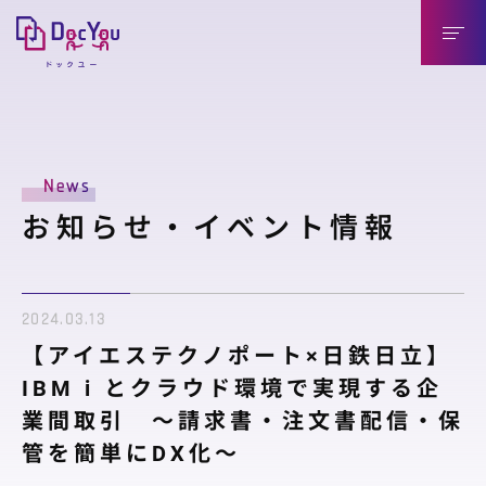
DocYouの特長
News
導入のメリット
お知らせ・イベント情報
導入企業様（送信側）
取引先様（受信側）
2024.03.13
機能紹介
【アイエステクノポート×日鉄日立】
機能紹介
IBM i とクラウド環境で実現する企
業間取引 ～請求書・注文書配信・保
連携製品
管を簡単にDX化～