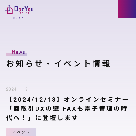
DocYouの特長
News
導入のメリット
お知らせ・イベント情報
導入企業様（送信側）
取引先様（受信側）
2024.11.13
機能紹介
【2024/12/13】オンラインセミナー
機能紹介
「商取引DXの壁 FAXも電子管理の時
代へ！」に登壇します
連携製品
イベント