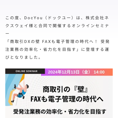
料金プラン
導入サポート
この度、DocYou（ドックユー）は、
株式会社ネ
取引先展開
クスウェイ様と合同で開催するオンラインセミナ
サポート
ー
「商取引DXの壁 FAXも電子管理の時代へ！ 受発
導入事例
注業務の効率化・省力化を目指す」
に登壇する運
導入事例
びとなりました。
ユースケース
お役立ち情報
資料ダウンロード
セミナー情報
よくあるご質問