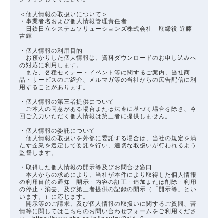
＜個人情報の取扱いについて＞
・事業者名および個人情報管理責任者
日鉄日立システムソリューションズ株式会社 取締役 近藤
吉輝
・個人情報の利用目的
お預かりした個人情報は、資料ダウンロードのお申し込みへ
の対応に利用します。
また、各種セミナー・イベント等に関するご案内、当社商
品・サービスのご紹介、メルマガ等の当社からの広告配信に利
用することがあります。
・個人情報の第三者提供について
ご本人の同意がある場合または法令に基づく場合を除き、今
回ご入力いただく個人情報は第三者に提供しません。
・個人情報の委託について
個人情報の取扱いを外部に委託する場合は、当社の規定を満
たす企業を選定して委託を行い、適切な取扱いが行われるよう
監督します。
・取得した個人情報の開示等及びお問合せ窓口
本人からの求めにより、当社が本件により取得した個人情報
の利用目的の通知・開示・内容の訂正・追加または削除・利用
の停止・消去、及び第三者提供の記録の開示（「開示等」とい
います。）に応じます。
開示等のご請求、及び個人情報の取扱いに関するご質問、苦
情等に関してはこちらのお問い合わせフォームをご利用くださ