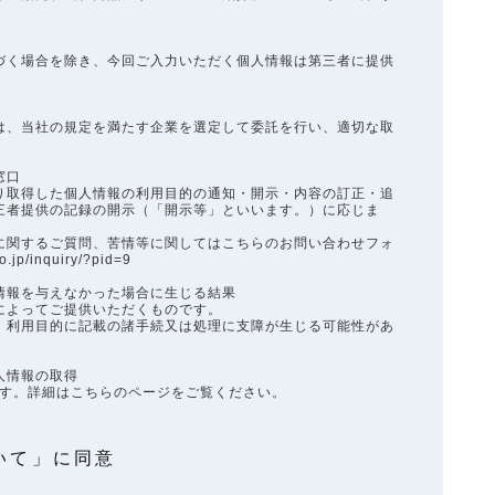
く場合を除き、今回ご入力いただく個人情報は第三者に提供
、当社の規定を満たす企業を選定して委託を行い、適切な取
窓口
取得した個人情報の利用目的の通知・開示・内容の訂正・追
三者提供の記録の開示（「開示等」といいます。）に応じま
関するご質問、苦情等に関してはこちらのお問い合わせフォ
/inquiry/?pid=9
情報を与えなかった場合に生じる結果
によってご提供いただくものです。
利用目的に記載の諸手続又は処理に支障が生じる可能性があ
人情報の取得
ます。詳細はこちらのページをご覧ください。
いて」に同意