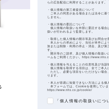
らの広告配信に利用することがあります。
・個人情報の第三者提供について
ご本人の同意がある場合または法令に基づ
しません。
・個人情報の委託について
個人情報の取扱いを外部に委託する場合は
扱いが行われるよう監督します。
・取得した個人情報の開示等及びお問合せ
本人からの求めにより、当社が本件により
加または削除・利用の停止・消去、及び第
す。
開示等のご請求、及び個人情報の取扱いに
ームをご利用ください。https://www.nhs.co.jp
・個人情報を与えることの任意性及び当該
個人情報を取得する項目は、全てご本人
ただし、必要な項目をいただけない場合、
ります。
・本人が容易に知覚できない方法による個
る
本フォームでは、Cookieを使用してい
https://www.nhs.co.jp/cookie/
「個人情報の取扱いにつ