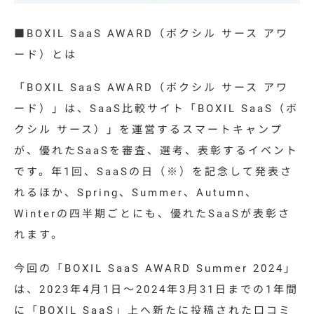
特集コラム
■BOXIL SaaS AWARD（ボクシル サース アワ
動画ギャラリー
ード）とは
お知らせ・イベント情報
「
BOXIL SaaS AWARD
（ボクシル サース アワ
ード）」は、SaaS比較サイト「
BOXIL SaaS
（ボ
クシル サース）」を運営するスマートキャンプ
資料ダウンロード
が、優れた
SaaS
を審査、選考、表彰するイベント
です。年
1
回、
SaaS
の日（
※
）を記念して発表さ
れるほか、
Spring
、
Summer
、
Autumn
、
お問い合わせ
Winter
の四半期ごとにも、優れた
SaaS
が表彰さ
れます。
今回の「
BOXIL SaaS AWARD Summer 2024
」
は、
2023
年
4
月
1
日〜
2024
年
3
月
31
日までの
1
年間
に「
BOXIL SaaS
」上へ新たに投稿された口コミ