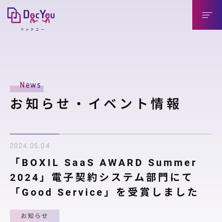
DocYouの特長
News
導入のメリット
お知らせ・イベント情報
導入企業様（送信側）
取引先様（受信側）
2024.06.04
機能紹介
「BOXIL SaaS AWARD Summer
機能紹介
2024」電子契約システム部門にて
「Good Service」を受賞しました
連携製品
お知らせ