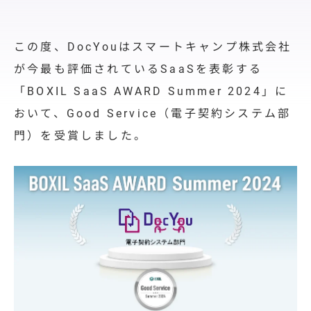
料金プラン
導入サポート
この度、DocYouはスマートキャンプ株式会社
取引先展開
が今最も評価されているSaaSを表彰する
サポート
「BOXIL SaaS AWARD
Summer 2024
」に
おいて、
Good Service
（
電子契約システム
部
導入事例
門）を受賞しました。
導入事例
ユースケース
お役立ち情報
資料ダウンロード
セミナー情報
よくあるご質問