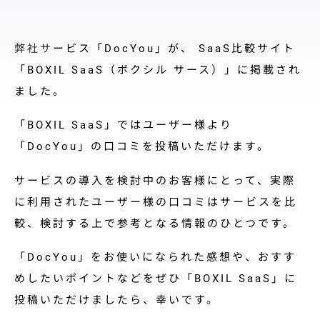
料金プラン
導入サポート
弊社サ
ービス「DocYou」が、 SaaS比較サイト
取引先展開
「BOXIL SaaS（ボクシル サース）」に掲載され
サポート
ました。
導入事例
「BOXIL SaaS」ではユーザー様より
「DocYou」の口コミを投稿いただけます。
導入事例
ユースケース
サービスの導入を検討中のお客様にとって、実際
に利用されたユーザー様の口コミはサービスを比
お役立ち情報
較、検討する上で参考となる情報のひとつです。
資料ダウンロード
「DocYou」をお使いになられた感想や、おすす
セミナー情報
めしたいポイントなどをぜひ「BOXIL SaaS」に
投稿いただけましたら、幸いです。
よくあるご質問