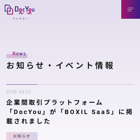
DocYouの特長
News
導入のメリット
お知らせ・イベント情報
導入企業様（送信側）
取引先様（受信側）
2026.04.20
機能紹介
企業間取引プラットフォーム
機能紹介
「DocYou」が「BOXIL SaaS」に掲
載されました
連携製品
お知らせ