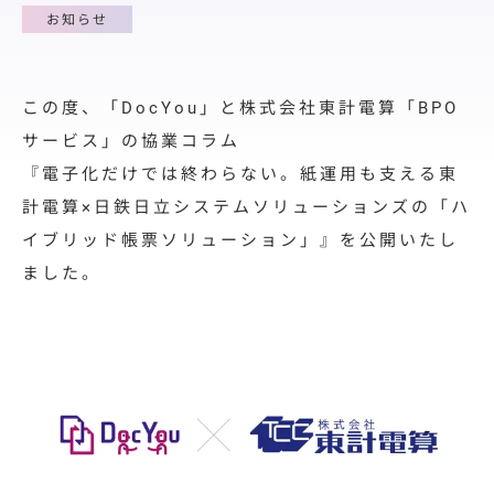
料金プラン
お知らせ
導入サポート
取引先展開
この度、「DocYou」と株式会社東計電算「BPO
サポート
サービス」の協業コラム
『電子化だけでは終わらない。紙運用も支える東
導入事例
計電算×日鉄日立システムソリューションズの「ハ
導入事例
イブリッド帳票ソリューション」』を公開いたし
ました。
ユースケース
お役立ち情報
資料ダウンロード
セミナー情報
よくあるご質問