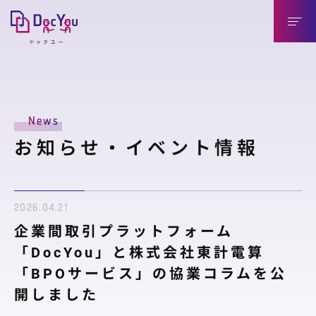
DocYouの特長
News
導入のメリット
お知らせ・イベント情報
導入企業様（送信側）
取引先様（受信側）
2026.04.21
機能紹介
企業間取引プラットフォーム
機能紹介
「DocYou」と株式会社東計電算
「BPOサービス」の協業コラムを公
連携製品
開しました