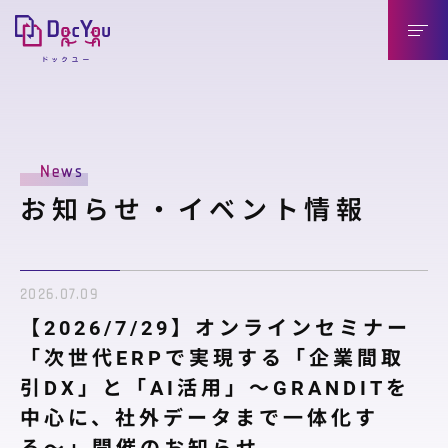
DocYouの特長
News
導入のメリット
お知らせ・イベント情報
導入企業様（送信側）
取引先様（受信側）
2026.07.09
機能紹介
【2026/7/29】オンラインセミナー
機能紹介
「次世代ERPで実現する「企業間取
引DX」と「AI活用」〜GRANDITを
連携製品
中心に、社外データまで一体化す