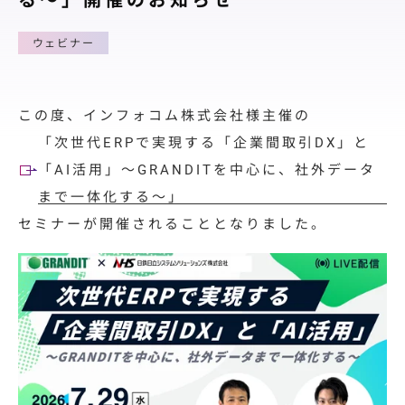
る〜」開催のお知らせ
料金プラン
導入サポート
ウェビナー
取引先展開
サポート
この度、インフォコム株式会社様主催の
「次世代ERPで実現する「企業間取引DX」と
導入事例
「AI活用」〜GRANDITを中心に、社外データ
導入事例
まで一体化する〜」
セミナーが開催されることとなりました。
ユースケース
お役立ち情報
資料ダウンロード
セミナー情報
よくあるご質問