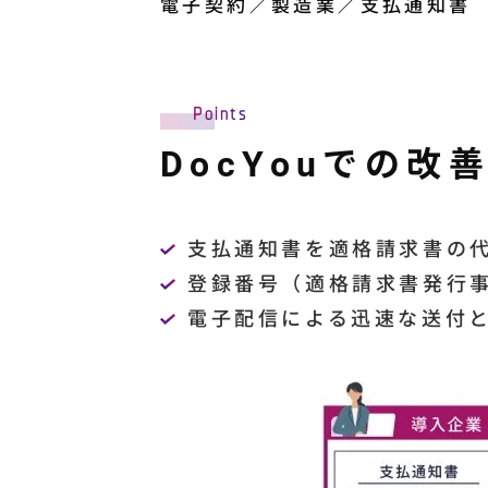
電子契約／製造業／支払通知書
Points
DocYouでの改
支払通知書を適格請求書の
登録番号（適格請求書発行
電子配信による迅速な送付