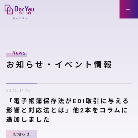
DocYouの特長
News
導入のメリット
お知らせ・イベント情報
導入企業様（送信側）
取引先様（受信側）
2024.07.26
機能紹介
「電子帳簿保存法がEDI取引に与える
機能紹介
影響と対応法とは」他2本をコラムに
追加しました
連携製品
お知らせ