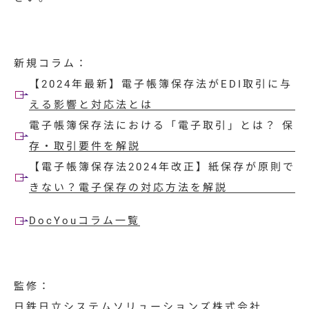
特集コラム
動画ギャラリー
新規コラム：
お知らせ・イベント情報
【2024年最新】電子帳簿保存法がEDI取引に与
える影響と対応法とは
電子帳簿保存法における「電子取引」とは？ 保
資料ダウンロード
存・取引要件を解説
【電子帳簿保存法2024年改正】紙保存が原則で
きない？電子保存の対応方法を解説
お問い合わせ
DocYouコラム一覧
監修：
日鉄日立システムソリューションズ株式会社