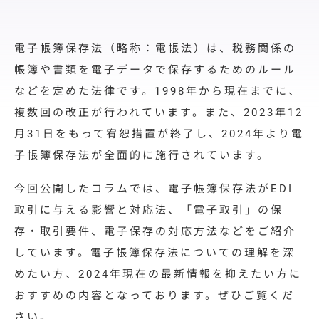
料金プラン
導入サポート
電子帳簿保存法（略称：電帳法）は、
税務関係の
取引先展開
帳簿や書類を電子データで保存するためのルール
サポート
などを定めた法律です。1998年から現在までに、
複数回の改正が行われています。また、
2023年12
導入事例
月31日をもって宥恕措置が終了し、2024年より電
導入事例
子帳簿保存法が全面的に施行されています。
ユースケース
今回公開したコラムでは、電子帳簿保存法がEDI
取引に与える影響と対応法、「電子取引」の保
お役立ち情報
存・取引要件、電子保存の対応方法などをご紹介
資料ダウンロード
しています。電子帳簿保存法についての理解を深
めたい方、2024年現在の最新情報を抑えたい方に
セミナー情報
おすすめの内容となっております。
ぜひご覧くだ
よくあるご質問
さい。