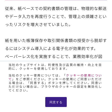
従来、紙ベースでの契約書類の管理は、物理的な郵送
やデータ入力を再度行うことで、管理上の煩雑さとい
ったリスクを増大させていました。
紙を用いた帳簿保存や取引関係書類の授受から脱却す
るにはシステム導入による電子化が効果的です。
ペーパーレス化を実施することで、業務効率化が図
れ、DXが実現できます。
当社のウェブサイトは、利便性及び品質の維持・向上を目
的に、クッキーを使用しております。
日鉄日立システムソリューションズ株式会社は、帳票
当社のクッキー使用については、「
クッキーの使用につい
て
」をご参照ください。クッキーの使用にご同意いただけ
電子化・帳簿の電子化・取引の電子化のため、
る場合は、「同意する」ボタンを押してください。同意い
ただけない場合は、ブラウザのクッキーの設定を無効化し
「Paples」
と
「DocYou」
という2つのシステム
てください。
を提供しています。
同意する