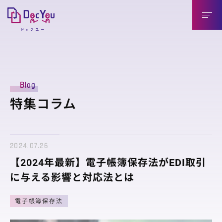
DocYouの特長
Blog
導入のメリット
特集コラム
導入企業様（送信側）
取引先様（受信側）
2024.07.26
機能紹介
【2024年最新】電子帳簿保存法がEDI取引
機能紹介
に与える影響と対応法とは
連携製品
電子帳簿保存法