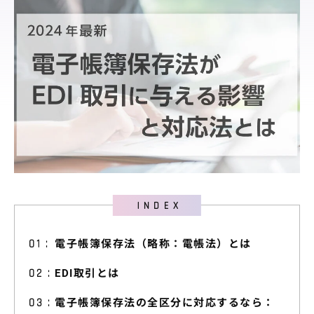
料金プラン
導入サポート
取引先展開
サポート
導入事例
導入事例
ユースケース
お役立ち情報
資料ダウンロード
電子帳簿保存法（略称：電帳法）とは
セミナー情報
EDI取引とは
よくあるご質問
電子帳簿保存法の全区分に対応するなら：