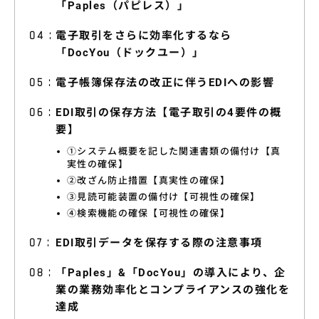
「Paples（パピレス）」
特集コラム
電子取引をさらに効率化するなら
動画ギャラリー
「DocYou（ドックユー）」
お知らせ・イベント情報
電子帳簿保存法の改正に伴うEDIへの影響
EDI取引の保存方法【電子取引の4要件の概
要】
資料ダウンロード
①システム概要を記した関連書類の備付け【真
実性の確保】
②改ざん防止措置【真実性の確保】
③見読可能装置の備付け【可視性の確保】
お問い合わせ
④検索機能の確保【可視性の確保】
EDI取引データを保存する際の注意事項
「Paples」&「DocYou」の導入により、企
業の業務効率化とコンプライアンスの強化を
達成