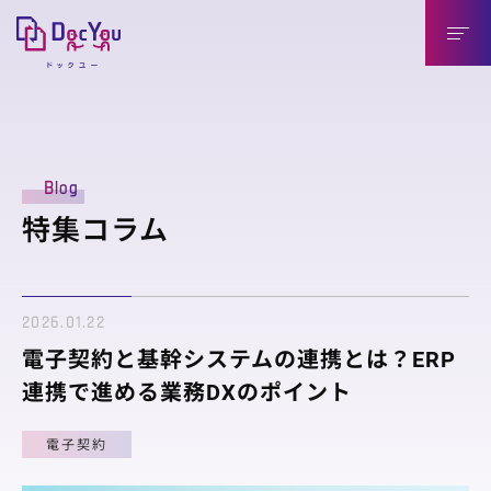
DocYouの特長
Blog
導入のメリット
特集コラム
導入企業様（送信側）
取引先様（受信側）
2026.01.22
機能紹介
電子契約と基幹システムの連携とは？ERP
機能紹介
連携で進める業務DXのポイント
連携製品
電子契約