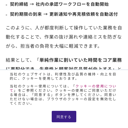
契約締結 → 社内の承認ワークフローを自動開始
契約期限の到来 → 更新通知や再見積依頼を自動送付
このように、人が都度判断して操作していた業務を自
動化することで、作業の抜け漏れや連絡ミスを防ぎな
がら、担当者の負荷を大幅に軽減できます。
結果として、「
単純作業に割いていた時間をコア業務
に再配分でき、生産性と顧客対応品質が向上する」
と
当社のウェブサイトは、利便性及び品質の維持・向上を目
いう効果が期待できます。
的に、クッキーを使用しております。
当社のクッキー使用については、「
クッキーの使用につい
て
」をご参照ください。クッキーの使用にご同意いただけ
セキュリティ強化とアクセス制御
る場合は、「同意する」ボタンを押してください。同意い
ただけない場合は、ブラウザのクッキーの設定を無効化し
てください。
API連携の利便性が高まるほど、同時に求められるの
同意する
が
セキュリティ対策の強化
です。APIは外部とデータ