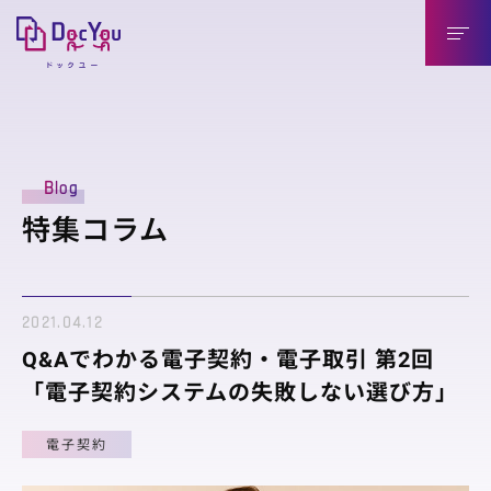
DocYouの特長
Blog
導入のメリット
特集コラム
導入企業様（送信側）
取引先様（受信側）
2021.04.12
機能紹介
Q&Aでわかる電子契約・電子取引 第2回
機能紹介
「電子契約システムの失敗しない選び方」
連携製品
電子契約