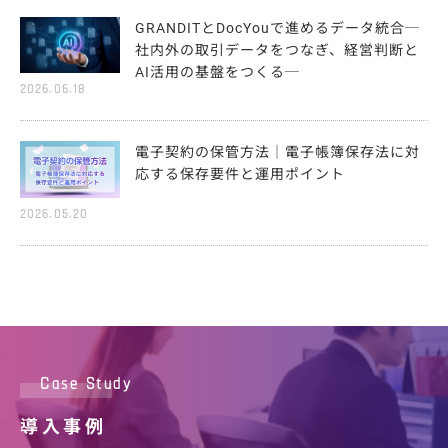
GRANDITとDocYouで進めるデータ統合─
社内外の取引データをつなぎ、経営判断と
AI活用の基盤をつくる─
2026.06.18
電子契約の保管方法｜電子帳簿保存法に対
応する保存要件と運用ポイント
2026.05.20
Case Study
導入事例