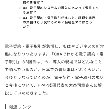
禍の影響は？
特集コラム
Q3. 電子契約システムの導入にあたって留意すべ
き点は？
動画ギャラリー
Q4. 電子契約・電子取引が進むと、経理や総務
の業務はどう変わるのか？会社全体ではどう
お知らせ・イベント情報
か？
電子契約・電子取引が急増し、もはやビジネスの新常
資料ダウンロード
態になりつつあります。「Q&Aでわかる電子契約・電
子取引」の3回目は、今、導入の現場ではどんなこと
お問い合わせ
で悩んでいるのか、日本での普及率はどれくらいか、
今後どうなっていくのか、電子契約・電子取引の現状
と今後について、PPAP総研代表の大泰司章さんに解
説していただきました。
関連リンク