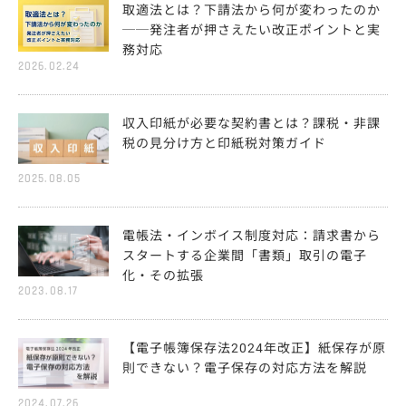
取適法とは？下請法から何が変わったのか
──発注者が押さえたい改正ポイントと実
務対応
2026.02.24
収入印紙が必要な契約書とは？課税・非課
税の見分け方と印紙税対策ガイド
2025.08.05
電帳法・インボイス制度対応：請求書から
スタートする企業間「書類」取引の電子
化・その拡張
2023.08.17
【電子帳簿保存法2024年改正】紙保存が原
則できない？電子保存の対応方法を解説
2024.07.26